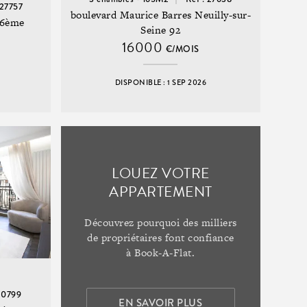
 27757
boulevard Maurice Barres Neuilly-sur-
16ème
Seine 92
16000
€/MOIS
6
DISPONIBLE : 1 SEP 2026
LOUEZ VOTRE
APPARTEMENT
Découvrez pourquoi des milliers
de propriétaires font confiance
à Book-A-Flat.
 20799
EN SAVOIR PLUS