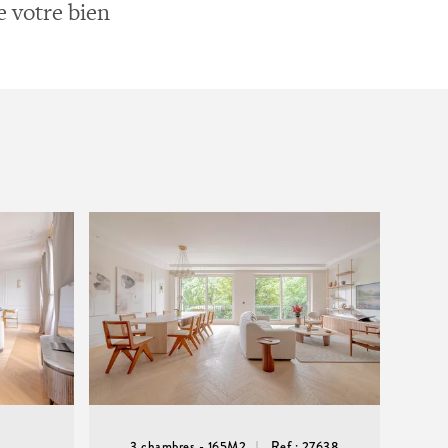
e votre bien
3 chambres - 165M2
Ref : 27638