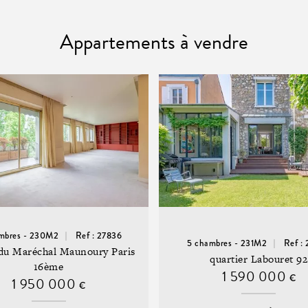
Appartements à vendre
mbres - 230M2
Ref : 27836
5 chambres - 231M2
Ref :
du Maréchal Maunoury Paris
quartier Labouret 92
16ème
1 590 000
€
1 950 000
€