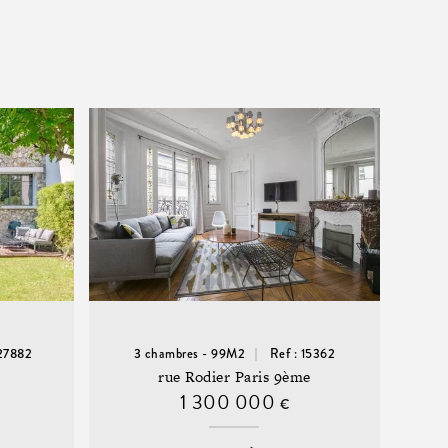
 27882
3 chambres - 99M2
Ref : 15362
rue Rodier Paris 9ème
1 300 000
€