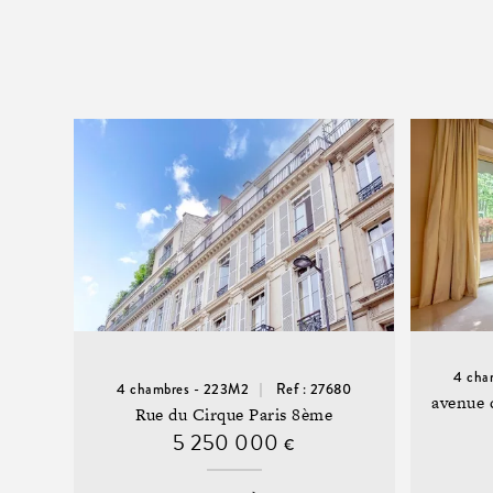
4 cha
4 chambres - 223M2
Ref : 27680
avenue 
Rue du Cirque Paris 8ème
5 250 000
€