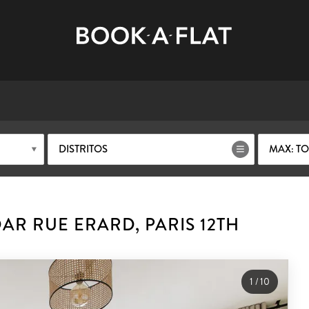
DISTRITOS
MAX: T
R RUE ERARD, PARIS 12TH
1
/
10