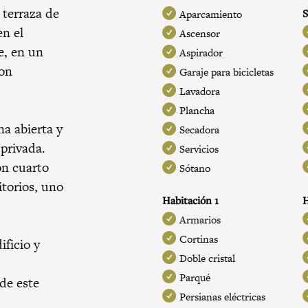
terraza de
S
Aparcamiento
en el
Ascensor
le, en un
Aspirador
con
Garaje para bicicletas
Lavadora
Plancha
a abierta y
Secadora
 privada.
Servicios
on cuarto
Sótano
torios, uno
Habitación 1
H
Armarios
Cortinas
ificio y
Doble cristal
Parqué
de este
Persianas eléctricas