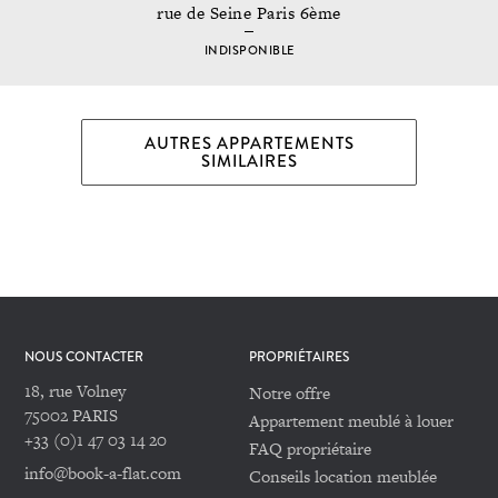
rue de Seine Paris 6ème
INDISPONIBLE
AUTRES APPARTEMENTS
SIMILAIRES
NOUS CONTACTER
PROPRIÉTAIRES
18, rue Volney
Notre offre
75002 PARIS
Appartement meublé à louer
+33 (0)1 47 03 14 20
FAQ propriétaire
info@book-a-flat.com
Conseils location meublée