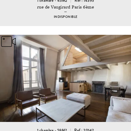
1 chambre - 45M2
Ref : 14395
rue de Vaugirard Paris 6ème
INDISPONIBLE
1 chambre - 59M2
Ref : 20142