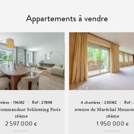
Appartements à vendre
mbres - 196M2
Ref : 27898
4 chambres - 230M2
Ref :
Commandant Schloesing Paris
avenue du Maréchal Maunou
16ème
16ème
2 597 000
1 950 000
€
€