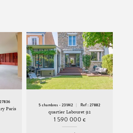
 27836
5 chambres - 231M2
Ref : 27882
ry Paris
quartier Labouret 92
1 590 000
€