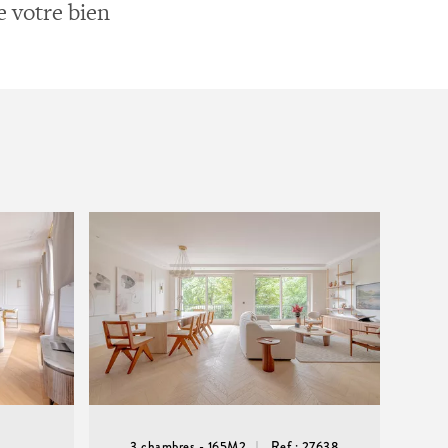
e votre bien
3 chambres - 165M2
Ref : 27638