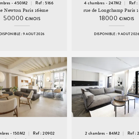
ambres - 450M2
Ref : 5166
4 chambres - 247M2
Ref :
ue Newton Paris 16ème
rue de Longchamp Paris 
50000
18000
€/MOIS
€/MOIS
DISPONIBLE : 9 AOUT 2026
DISPONIBLE : 9 AOUT 202
mbres - 150M2
Ref : 20902
2 chambres - 84M2
Ref :