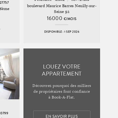
 27757
boulevard Maurice Barres Neuilly-sur-
16ème
Seine 92
16000
€/MOIS
6
DISPONIBLE : 1 SEP 2026
LOUEZ VOTRE
APPARTEMENT
Découvrez pourquoi des milliers
de propriétaires font confiance
à Book-A-Flat.
 20799
EN SAVOIR PLUS