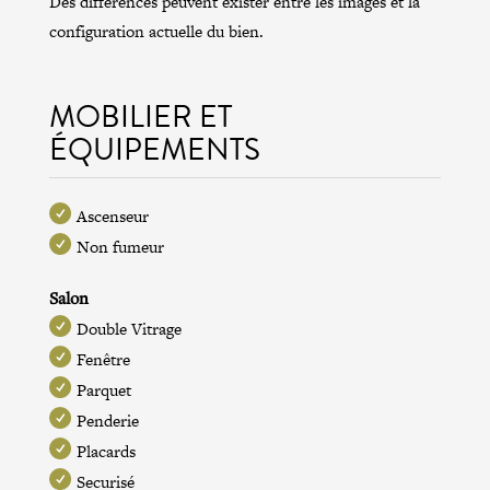
Des différences peuvent exister entre les images et la
configuration actuelle du bien.
MOBILIER ET
ÉQUIPEMENTS
Ascenseur
Non fumeur
Salon
Double Vitrage
Fenêtre
Parquet
Penderie
Placards
Securisé