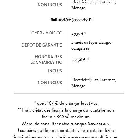
Electricité, Gaz, Internet,
NON INCLUS
Ménage
Bail société (code civil)
LOYER / MOIS CC
1 930 € *
2 mois de loyer charges
DEPÔT DE GARANTIE
comprises
HONORAIRES
2547.6 € **
LOCATAIRES TTC
INCLUS
Electricité, Gaz, Internet,
NON INCLUS
Ménage
* dont 104€ de charges locatives
** Frais d'état des lieux à la charge du locataire non
inclus : 3€/m² maximum
Merci de consulter notre rubrique
Services aux
Locataires
ou de nous contacter. Le locataire devra
impérativement souscrire à une assurance multirisques