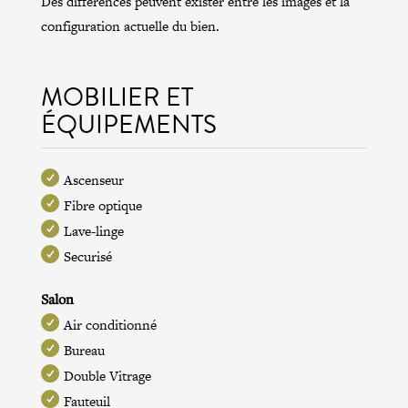
Des différences peuvent exister entre les images et la
configuration actuelle du bien.
MOBILIER ET
ÉQUIPEMENTS
Ascenseur
Fibre optique
Lave-linge
Securisé
Salon
Air conditionné
Bureau
Double Vitrage
Fauteuil