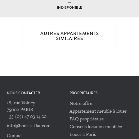
INDISPONIBLE
AUTRES APPARTEMENTS
SIMILAIRES
NOUS CONTACTER
PROPRIÉTAIRES
18, rue Volney
Notre offre
75002 PARIS
Appartement meublé à louer
+33 (0)1 47 03 14 20
FAQ propriétaire
info@book-a-flat.com
Conseils location meublée
Louer à Paris
Contact