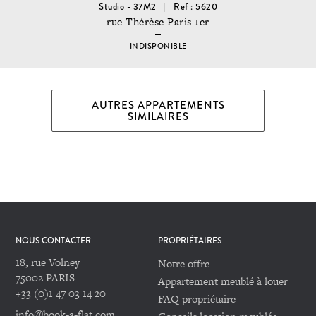
Studio - 37M2
Ref : 5620
rue Thérèse Paris 1er
INDISPONIBLE
AUTRES APPARTEMENTS
SIMILAIRES
NOUS CONTACTER
PROPRIÉTAIRES
18, rue Volney
Notre offre
75002 PARIS
Appartement meublé à louer
+33 (0)1 47 03 14 20
FAQ propriétaire
info@book-a-flat.com