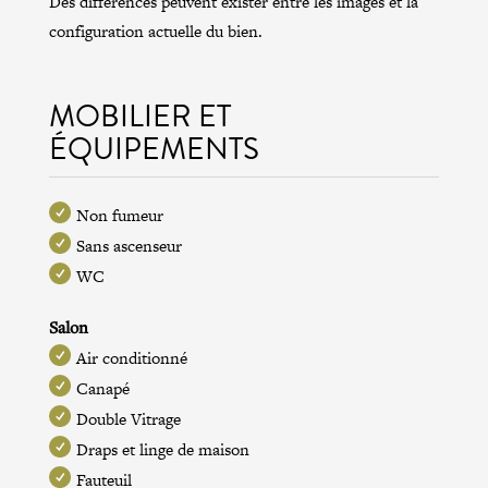
Des différences peuvent exister entre les images et la
configuration actuelle du bien.
MOBILIER ET
ÉQUIPEMENTS
Non fumeur
Sans ascenseur
WC
Salon
Air conditionné
Canapé
Double Vitrage
Draps et linge de maison
Fauteuil