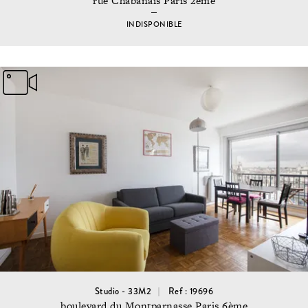
rue Chabanais Paris 2ème
INDISPONIBLE
Studio - 33M2
Ref : 19696
boulevard du Montparnasse Paris 6ème