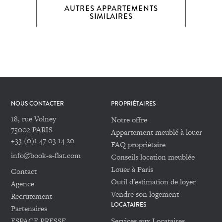
AUTRES APPARTEMENTS
SIMILAIRES
NOUS CONTACTER
PROPRIÉTAIRES
18, rue Volney
Notre offre
75002 PARIS
Appartement meublé à louer
+33 (0)1 47 03 14 20
FAQ propriétaire
info@book-a-flat.com
Conseils location meublée
Louer à Paris
Contact
Outil d'estimation de loyer
Agence
Vendre son logement
Recrutement
LOCATAIRES
Partenaires
ESPACE PRESSE
Services aux Locataires