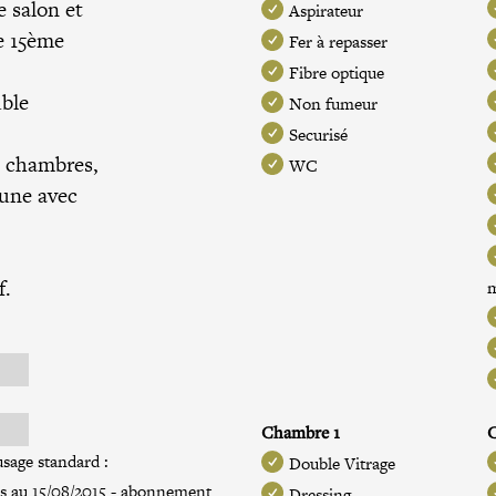
e salon et
Aspirateur
e 15ème
Fer à repasser
Fibre optique
ble
Non fumeur
Securisé
s chambres,
WC
 une avec
f.
Chambre 1
sage standard :
Double Vitrage
és au 15/08/2015 - abonnement
Dressing