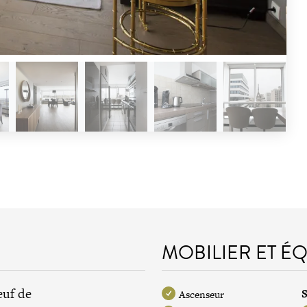
MOBILIER ET É
euf de
S
Ascenseur