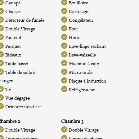
Canapé
Bouilloire
Chaises
Carrelage
Détecteur de fumée
Congélateur
Double Vitrage
Four
Fauteuil
Hotte
Parquet
Lave-linge séchant
Rideaux
Lave-vaisselle
Table basse
Machine à café
Table de salle à
Micro-onde
manger
Plaque à induction
TV
Réfrigérateur
Vue dégagée
Orientée nord-est
Chambre 2
Chambre 3
Double Vitrage
Double Vitrage
Lampe de chevet
Lampe de chevet