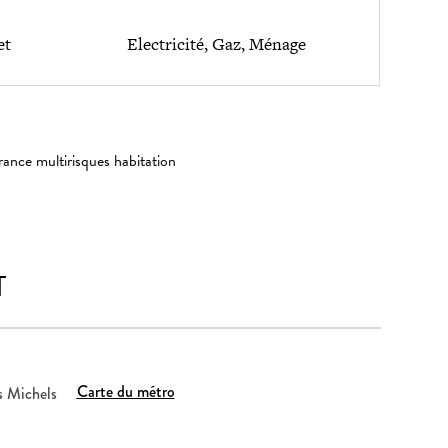
et
Electricité, Gaz, Ménage
rance multirisques habitation
T
Carte du métro
s Michels