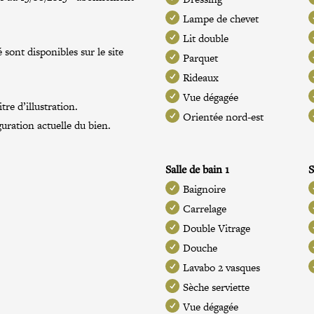
Lampe de chevet
Lit double
 sont disponibles sur le site
Parquet
Rideaux
Vue dégagée
re d’illustration.
Orientée nord-est
guration actuelle du bien.
Salle de bain 1
S
Baignoire
Carrelage
Double Vitrage
Douche
Lavabo 2 vasques
Sèche serviette
Vue dégagée