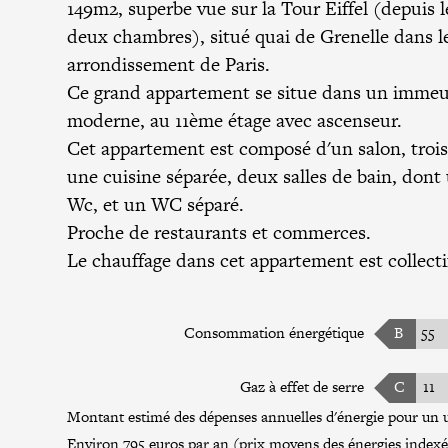
149m2, superbe vue sur la Tour Eiffel (depuis l
deux chambres), situé quai de Grenelle dans l
arrondissement de Paris.
Ce grand appartement se situe dans un immeu
moderne, au 11ème étage avec ascenseur.
Cet appartement est composé d'un salon, troi
une cuisine séparée, deux salles de bain, dont
Wc, et un WC séparé.
Proche de restaurants et commerces.
Le chauffage dans cet appartement est collecti
Consommation énergétique
B
55
Gaz à effet de serre
C
11
Montant estimé des dépenses annuelles d'énergie pour un u
Environ 795 euros par an (prix moyens des énergies index