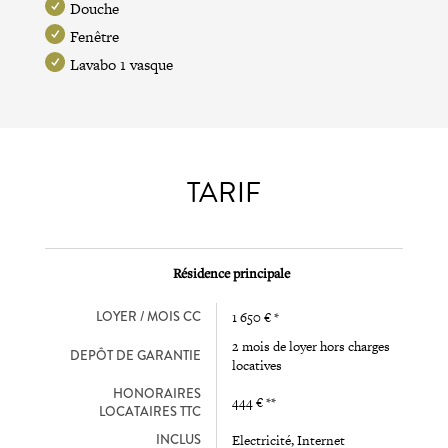
Douche
Fenêtre
Lavabo 1 vasque
TARIF
Résidence principale
LOYER / MOIS CC
1 650 € *
2 mois de loyer hors charges
DEPÔT DE GARANTIE
locatives
HONORAIRES
444 € **
LOCATAIRES TTC
INCLUS
Electricité, Internet