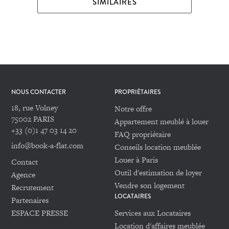
SIMILAIRES
NOUS CONTACTER
PROPRIÉTAIRES
18, rue Volney
Notre offre
75002 PARIS
Appartement meublé à louer
+33 (0)1 47 03 14 20
FAQ propriétaire
info@book-a-flat.com
Conseils location meublée
Louer à Paris
Contact
Outil d'estimation de loyer
Agence
Vendre son logement
Recrutement
LOCATAIRES
Partenaires
ESPACE PRESSE
Services aux Locataires
Location d'affaires meublée