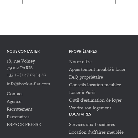
NOUS CONTACTER
PROPRIÉTAIRES
18, rue Volney
Notre offre
75002 PARIS
Appartement meublé à louer
+33 (0)1 47 03 14 20
FAQ propriétaire
info@book-a-flat.com
Conseils location meublée
Louer à Paris
Contact
Outil d'estimation de loyer
Agence
Vendre son logement
Recrutement
LOCATAIRES
Partenaires
ESPACE PRESSE
Services aux Locataires
Location d'affaires meublée