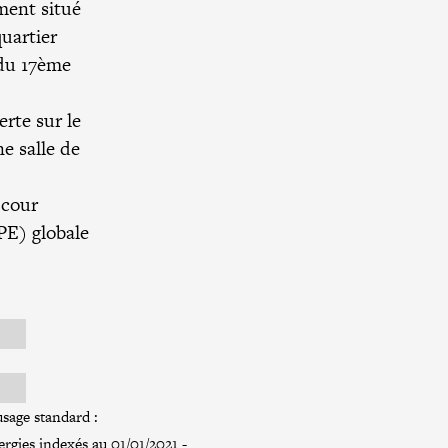
ment situé
quartier
 du 17ème
rte sur le
e salle de
 cour
PE) globale
sage standard :
rgies indexés au 01/01/2021 -