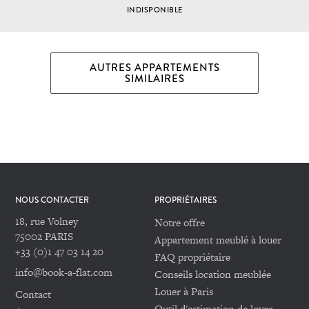
INDISPONIBLE
AUTRES APPARTEMENTS
SIMILAIRES
NOUS CONTACTER
PROPRIÉTAIRES
18, rue Volney
Notre offre
75002 PARIS
Appartement meublé à louer
+33 (0)1 47 03 14 20
FAQ propriétaire
info@book-a-flat.com
Conseils location meublée
Louer à Paris
Contact
Outil d'estimation de loyer