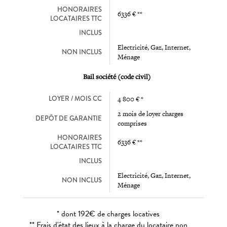
HONORAIRES
6336 € **
LOCATAIRES TTC
INCLUS
Electricité, Gaz, Internet,
NON INCLUS
Ménage
Bail société (code civil)
LOYER / MOIS CC
4 800 € *
2 mois de loyer charges
DEPÔT DE GARANTIE
comprises
HONORAIRES
6336 € **
LOCATAIRES TTC
INCLUS
Electricité, Gaz, Internet,
NON INCLUS
Ménage
* dont 192€ de charges locatives
** Frais d'état des lieux à la charge du locataire non