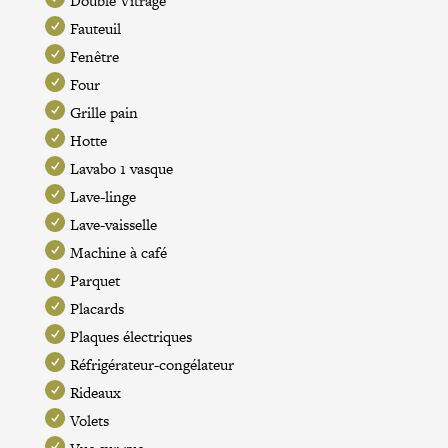
Double Vitrage
Fauteuil
Fenêtre
Four
Grille pain
Hotte
Lavabo 1 vasque
Lave-linge
Lave-vaisselle
Machine à café
Parquet
Placards
Plaques électriques
Réfrigérateur-congélateur
Rideaux
Volets