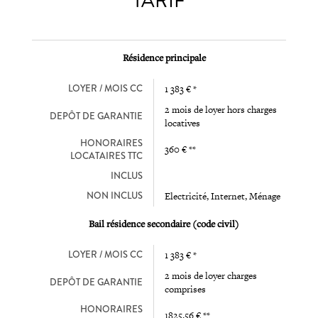
TARIF
Résidence principale
LOYER / MOIS CC
1 383 € *
2 mois de loyer hors charges
DEPÔT DE GARANTIE
locatives
HONORAIRES
360 € **
LOCATAIRES TTC
INCLUS
NON INCLUS
Electricité, Internet, Ménage
Bail résidence secondaire (code civil)
LOYER / MOIS CC
1 383 € *
2 mois de loyer charges
DEPÔT DE GARANTIE
comprises
HONORAIRES
1825.56 € **