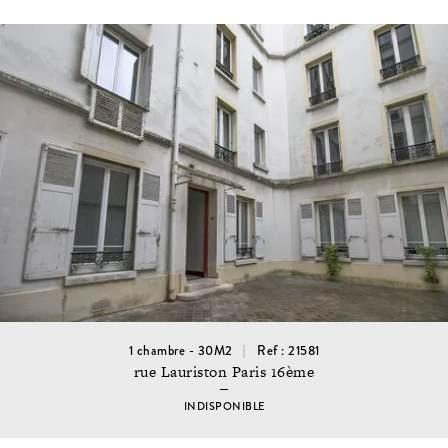
1 chambre - 30M2
Ref : 21581
rue Lauriston Paris 16ème
INDISPONIBLE