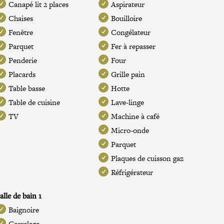
Canapé lit 2 places
Aspirateur
Chaises
Bouilloire
Fenêtre
Congélateur
Parquet
Fer à repasser
Penderie
Four
Placards
Grille pain
Table basse
Hotte
Table de cuisine
Lave-linge
TV
Machine à café
Micro-onde
Parquet
Plaques de cuisson gaz
Réfrigérateur
alle de bain 1
Baignoire
Carrelage