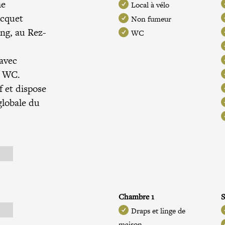
me
Local à vélo
icquet
Non fumeur
ng, au Rez-
WC
avec
 2 WC.
f et dispose
globale du
Chambre 1
S
Draps et linge de
maison