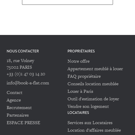
NOUS CONTACTER
PROPRIÉTAIRES
18, rue Volney
Notre offre
75002 PARIS
Appartement meublé à louer
+33 (0)1 47 03 14 20
FAQ propriétaire
info@book-a-flat.com
Conseils location meublée
Louer à Paris
Contact
Outil d'estimation de loyer
Agence
Vendre son logement
Recrutement
LOCATAIRES
Partenaires
ESPACE PRESSE
Services aux Locataires
Location d'affaires meublée