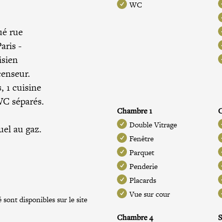
WC
ué rue
aris
-
isien
censeur.
 1 cuisine
 WC séparés.
Chambre 1
Double Vitrage
uel au gaz.
Fenêtre
Parquet
Penderie
Placards
Vue sur cour
 sont disponibles sur le site
Chambre 4
S