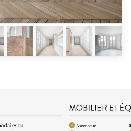
MOBILIER ET É
ondaire ou
S
Ascenseur