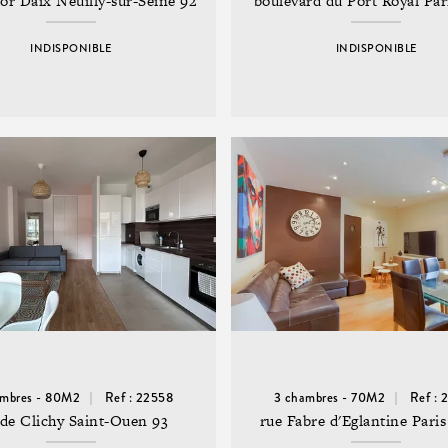
tor Daix Neuilly-sur-Seine 92
boulevard du Port Royal Pa
INDISPONIBLE
INDISPONIBLE
ambres - 80M2
Ref : 22558
3 chambres - 70M2
Ref : 
 de Clichy Saint-Ouen 93
rue Fabre d'Eglantine Pari