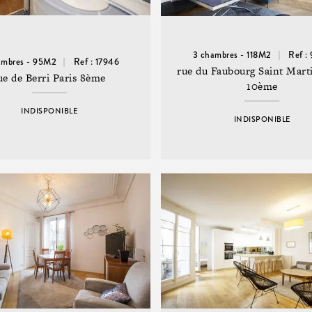
3 chambres - 118M2
Ref :
ambres - 95M2
Ref : 17946
rue du Faubourg Saint Mart
ue de Berri Paris 8ème
10ème
INDISPONIBLE
INDISPONIBLE