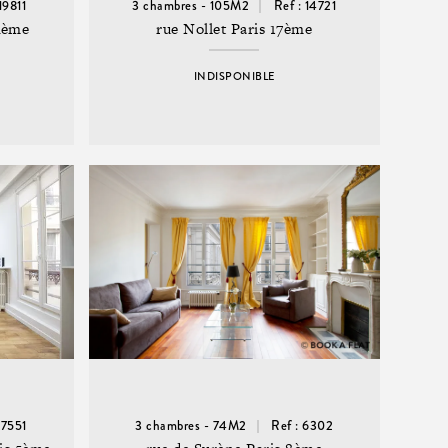
19811
3 chambres - 105M2
Ref : 14721
14ème
rue Nollet Paris 17ème
INDISPONIBLE
17551
3 chambres - 74M2
Ref : 6302