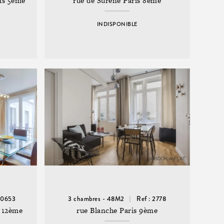
ris 5ème
rue de Surène Paris 8ème
INDISPONIBLE
20653
3 chambres - 48M2
Ref : 2778
s 12ème
rue Blanche Paris 9ème