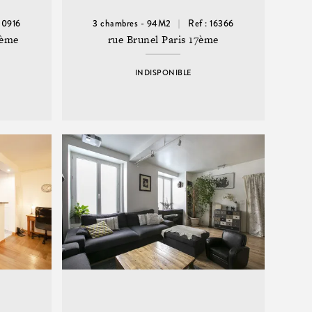
20916
3 chambres - 94M2
Ref : 16366
7ème
rue Brunel Paris 17ème
INDISPONIBLE