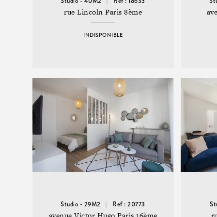
Studio - 40M2
Ref : 18633
St
rue Lincoln Paris 8ème
av
INDISPONIBLE
Studio - 29M2
Ref : 20773
St
avenue Victor Hugo Paris 16ème
r