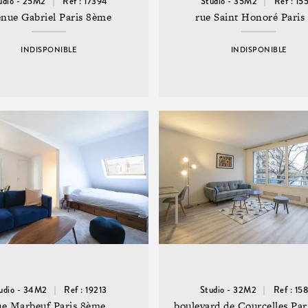
udio - 25M2
Ref : 17394
Studio - 35M2
Ref : 15
enue Gabriel Paris 8ème
rue Saint Honoré Paris 
INDISPONIBLE
INDISPONIBLE
udio - 34M2
Ref : 19213
Studio - 32M2
Ref : 15
ue Marbeuf Paris 8ème
boulevard de Courcelles Pa