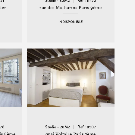
551
Studio - 32M2
Ref : 11472
1er
rue des Mathurins Paris 9ème
INDISPONIBLE
876
Studio - 28M2
Ref : 8507
ris 8ème
quai Voltaire Paris 7ème