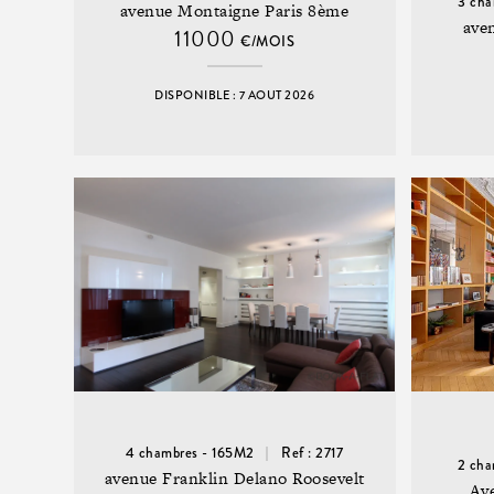
3 cha
avenue Montaigne Paris 8ème
ave
11000
€/MOIS
DISPONIBLE : 7 AOUT 2026
4 chambres - 165M2
Ref : 2717
2 cha
avenue Franklin Delano Roosevelt
Av