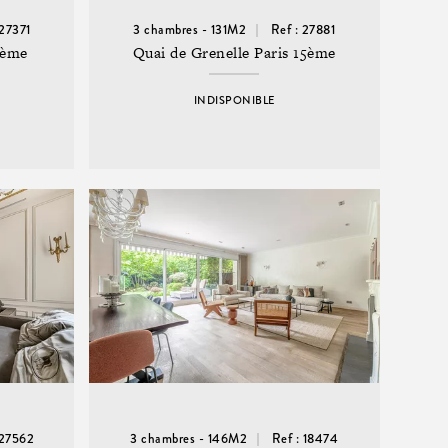
 27371
3 chambres - 131M2
Ref : 27881
5ème
Quai de Grenelle Paris 15ème
INDISPONIBLE
 27562
3 chambres - 146M2
Ref : 18474