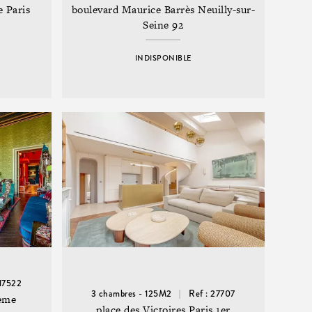
e Paris
boulevard Maurice Barrès Neuilly-sur-
Seine 92
INDISPONIBLE
 17522
3 chambres - 125M2
Ref : 27707
4ème
place des Victoires Paris 1er