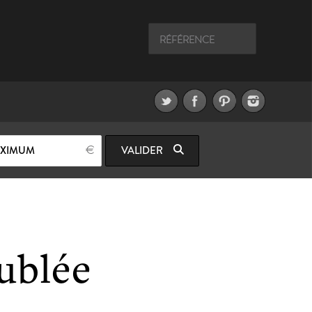
AXIMUM
VALIDER
eublée