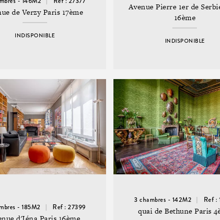
mbres - 146M2
Ref : 27377
Avenue Pierre 1er de Serbi
nue de Verzy Paris 17ème
16ème
INDISPONIBLE
INDISPONIBLE
3 chambres - 142M2
Ref :
mbres - 185M2
Ref : 27399
quai de Bethune Paris 
enue d'Iéna Paris 16ème